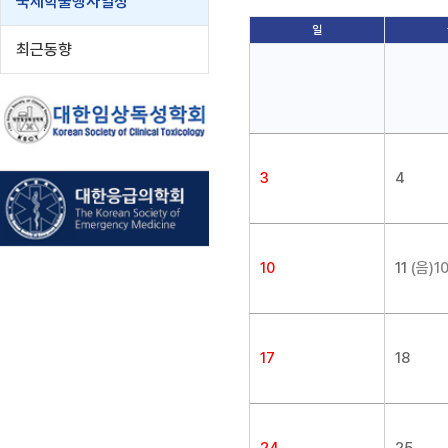
국제학술행사일정
일
최근동향
3
4
10
11
(음)10
17
18